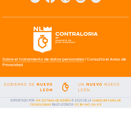
Sobre el tratamiento de datos personales
|
Consulta el Aviso de
Privacidad
GOBIERNO DE
NUEVO
UN
NUEVO
NUEVO
LEÓN
LEÓN
SOPORTADO POR
VÍA SISTEMA DE DISEÑO
© 2023 DE LA
SUBSECRETARÍA DE
TECNOLOGIAS
BAJO LICENCIA
CC BY-NC-SA 4.0